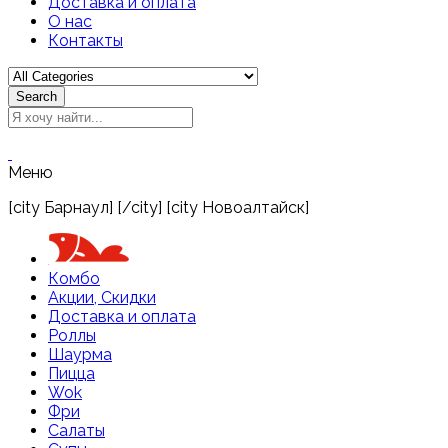
Доставка и оплата
О нас
Контакты
Search
Меню
[city Барнаул] [/city] [city Новоалтайск]
Комбо
Акции, Скидки
Доставка и оплата
Роллы
Шаурма
Пицца
Wok
Фри
Салаты