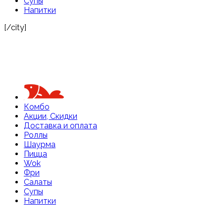
Супы
Напитки
[/city]
Комбо
Акции, Скидки
Доставка и оплата
Роллы
Шаурма
Пицца
Wok
Фри
Салаты
Супы
Напитки