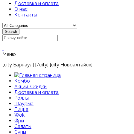
Доставка и оплата
О нас
Контакты
Search
Меню
[city Барнаул] [/city] [city Новоалтайск]
Комбо
Акции, Скидки
Доставка и оплата
Роллы
Шаурма
Пицца
Wok
Фри
Салаты
Супы