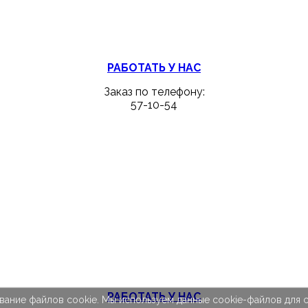
РАБОТАТЬ У НАС
Заказ по телефону:
57-10-54
РАБОТАТЬ У НАС
вание файлов cookie. Мы используем данные cookie-файлов для с