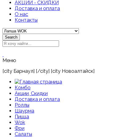
АКЦИИ - СКИДКИ
Доставка и оплата
О нас
Контакты
Search
Меню
[city Барнаул] [/city] [city Новоалтайск]
Комбо
Акции, Скидки
Доставка и оплата
Роллы
Шаурма
Пицца
Wok
Фри
Салаты