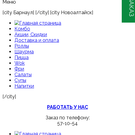
Меню
[city Барнаул] [/city] [city Новоалтайск]
Комбо
Акции, Скидки
Доставка и оплата
Роллы
Шаурма
Пицца
Wok
Фри
Салаты
Супы
Напитки
[/city]
РАБОТАТЬ У НАС
Заказ по телефону:
57-10-54