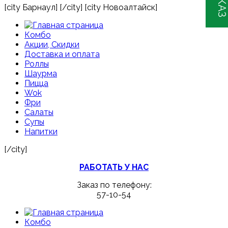
[city Барнаул] [/city] [city Новоалтайск]
Комбо
Акции, Скидки
Доставка и оплата
Роллы
Шаурма
Пицца
Wok
Фри
Салаты
Супы
Напитки
[/city]
РАБОТАТЬ У НАС
Заказ по телефону:
57-10-54
Комбо