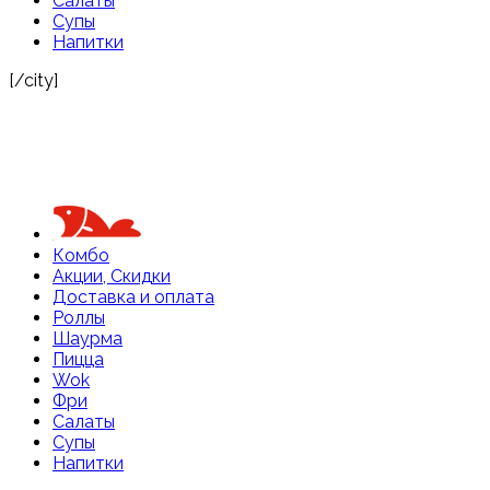
Салаты
Супы
Напитки
[/city]
Комбо
Акции, Скидки
Доставка и оплата
Роллы
Шаурма
Пицца
Wok
Фри
Салаты
Супы
Напитки