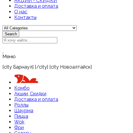
АКЦИИ - СКИДКИ
Доставка и оплата
О нас
Контакты
Search
Меню
[city Барнаул] [/city] [city Новоалтайск]
Комбо
Акции, Скидки
Доставка и оплата
Роллы
Шаурма
Пицца
Wok
Фри