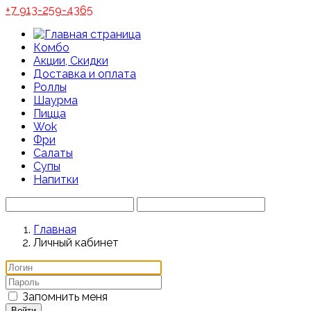
+7 913-259-4365
Комбо
Акции, Скидки
Доставка и оплата
Роллы
Шаурма
Пицца
Wok
Фри
Салаты
Супы
Напитки
Главная
Личный кабинет
Запомнить меня
Войти