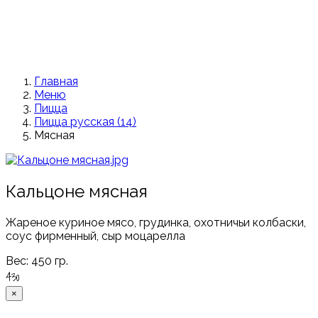
Главная
Меню
Пицца
Пицца русская (14)
Мясная
Кальцоне мясная
Жареное куриное мясо, грудинка, охотничьи колбаски,
соус фирменный, сыр моцарелла
Вес:
450 гр.
430
×